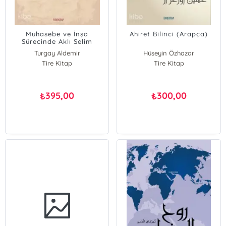
Muhasebe ve İnşa
Ahiret Bilinci (Arapça)
Sürecinde Aklı Selim
(Arapça)
Turgay Aldemir
Hüseyin Özhazar
Tire Kitap
Tire Kitap
395,00
300,00
₺
₺