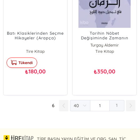
Batı Klasiklerinden Seçme
Tarihin Nöbet
Hikayeler (Arapça)
Değişiminde Zamanın
Ruhu (Arapça)
Turgay Aldemir
Tire Kitap
Tire Kitap
Tükendi
180,00
350,00
₺
₺
6
1
TİRE BASIN YAYIN EĞİTİM VE ORG. SAN. TİC.