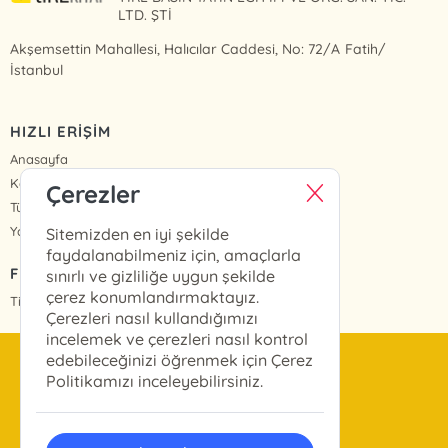
LTD. ŞTİ
Akşemsettin Mahallesi, Halıcılar Caddesi, No: 72/A Fatih/
İstanbul
HIZLI ERİŞİM
Anasayfa
Kategoriler
Çerezler
Tüm Kitaplar
Yazarlar
Sitemizden en iyi şekilde
faydalanabilmeniz için, amaçlarla
FİYAT LİSTESİ
sınırlı ve gizliliğe uygun şekilde
çerez konumlandırmaktayız.
Tire Kitap Fiyat Listesi
Çerezleri nasıl kullandığımızı
incelemek ve çerezleri nasıl kontrol
edebileceğinizi öğrenmek için Çerez
bilgi@tirekitap.com.tr
Politikamızı inceleyebilirsiniz.
0(212) 533 13 13