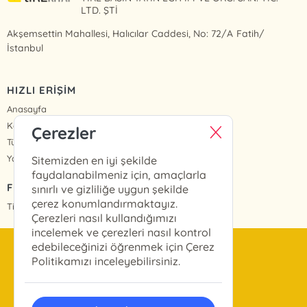
LTD. ŞTİ
Akşemsettin Mahallesi, Halıcılar Caddesi, No: 72/A Fatih/
İstanbul
HIZLI ERİŞİM
Anasayfa
Kategoriler
Çerezler
Tüm Kitaplar
Yazarlar
Sitemizden en iyi şekilde
faydalanabilmeniz için, amaçlarla
FİYAT LİSTESİ
sınırlı ve gizliliğe uygun şekilde
çerez konumlandırmaktayız.
Tire Kitap Fiyat Listesi
Çerezleri nasıl kullandığımızı
incelemek ve çerezleri nasıl kontrol
edebileceğinizi öğrenmek için Çerez
bilgi@tirekitap.com.tr
Politikamızı inceleyebilirsiniz.
0(212) 533 13 13