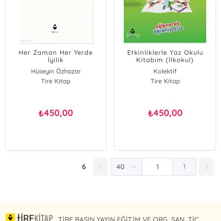
Her Zaman Her Yerde
Etkinliklerle Yaz Okulu
İyilik
Kitabım (İlkokul)
Hüseyin Özhazar
Kolektif
Tire Kitap
Tire Kitap
450,00
450,00
₺
₺
6
1
TİRE BASIN YAYIN EĞİTİM VE ORG. SAN. TİC.