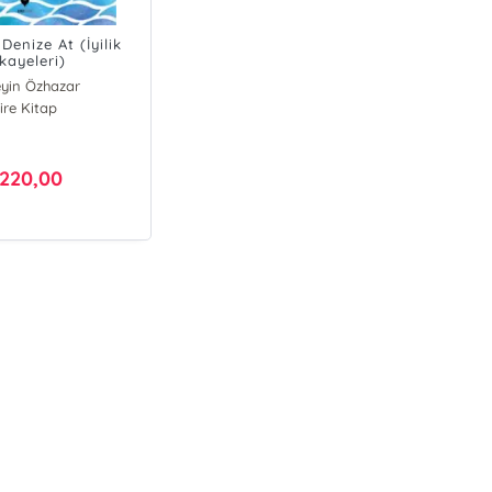
 Denize At (İyilik
kayeleri)
yin Özhazar
ire Kitap
220,00