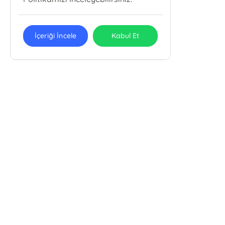
İçeriği İncele
Kabul Et
TİRE BASIN YAYIN EĞİTİM VE ORG. SAN. TİC.
LTD. ŞTİ
Akşemsettin Mahallesi, Halıcılar Caddesi, No: 72/A Fatih/
İstanbul