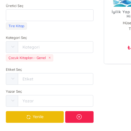
Üretici Seç
İyilik Yap
Hi
Hüse
Tire Kitap
T
Kategori Seç
₺
Çocuk Kitapları - Genel
Etiket Seç
Yazar Seç
Yenile