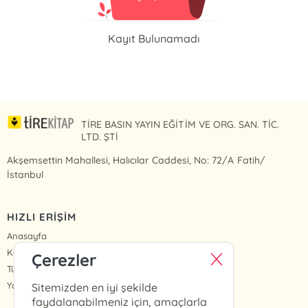
Kayıt Bulunamadı
TİRE BASIN YAYIN EĞİTİM VE ORG. SAN. TİC.
LTD. ŞTİ
Akşemsettin Mahallesi, Halıcılar Caddesi, No: 72/A Fatih/
İstanbul
HIZLI ERİŞİM
Anasayfa
Kategoriler
Çerezler
Tüm Kitaplar
Yazarlar
Sitemizden en iyi şekilde
faydalanabilmeniz için, amaçlarla