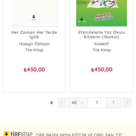
Her Zaman Her Yerde
Etkinliklerle Yaz Okulu
İyilik
Kitabım (İlkokul)
Hüseyin Özhazar
Kolektif
Tire Kitap
Tire Kitap
450,00
450,00
₺
₺
6
1
TİRE BASIN YAYIN EĞİTİM VE ORG. SAN. TİC.