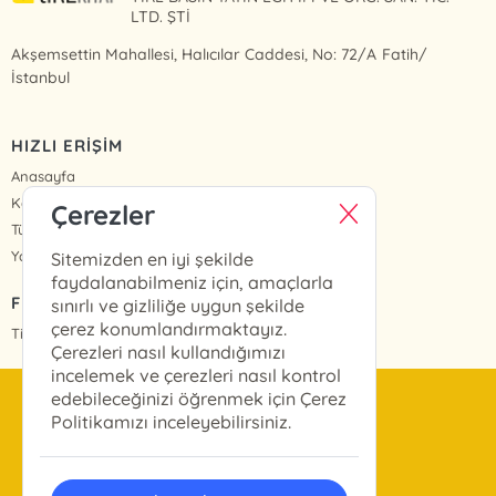
LTD. ŞTİ
Akşemsettin Mahallesi, Halıcılar Caddesi, No: 72/A Fatih/
İstanbul
HIZLI ERİŞİM
Anasayfa
Kategoriler
Çerezler
Tüm Kitaplar
Yazarlar
Sitemizden en iyi şekilde
faydalanabilmeniz için, amaçlarla
FİYAT LİSTESİ
sınırlı ve gizliliğe uygun şekilde
çerez konumlandırmaktayız.
Tire Kitap Fiyat Listesi
Çerezleri nasıl kullandığımızı
incelemek ve çerezleri nasıl kontrol
edebileceğinizi öğrenmek için Çerez
bilgi@tirekitap.com.tr
Politikamızı inceleyebilirsiniz.
0(212) 533 13 13