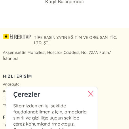
Kayıt Bulunamadı
TİRE BASIN YAYIN EĞİTİM VE ORG. SAN. TİC.
LTD. ŞTİ
Akşemsettin Mahallesi, Halıcılar Caddesi, No: 72/A Fatih/
İstanbul
HIZLI ERİŞİM
Anasayfa
Kategoriler
Çerezler
Tüm Kitaplar
Yazarlar
Sitemizden en iyi şekilde
faydalanabilmeniz için, amaçlarla
FİYAT LİSTESİ
sınırlı ve gizliliğe uygun şekilde
çerez konumlandırmaktayız.
Tire Kitap Fiyat Listesi