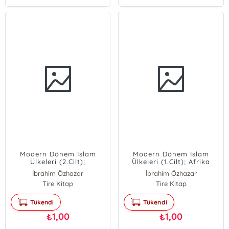
Modern Dönem İslam
Modern Dönem İslam
Ülkeleri (2.Cilt);
Ülkeleri (1.Cilt); Afrika
Balkanlar,Türkstan ve
İbrahim Özhazar
İbrahim Özhazar
Güney Asya
İsa Elbinsoy
Tire Kitap
İsa Elbinsoy
Tire Kitap
Tükendi
Tükendi
1,00
1,00
₺
₺