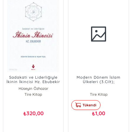
Sadakati ve Liderliğiyle
Modern Dönem İslam
İkinin İkincisi Hz. Ebubekir
Ülkeleri (3.Cilt);
Ortadoğu,Körfez Ülkeleri
Hüseyin Özhazar
Arap Yarımadası ve Ek
Yaşar Yeşil
Tire Kitap
Tire Kitap
Ülkeler
Tükendi
320,00
1,00
₺
₺