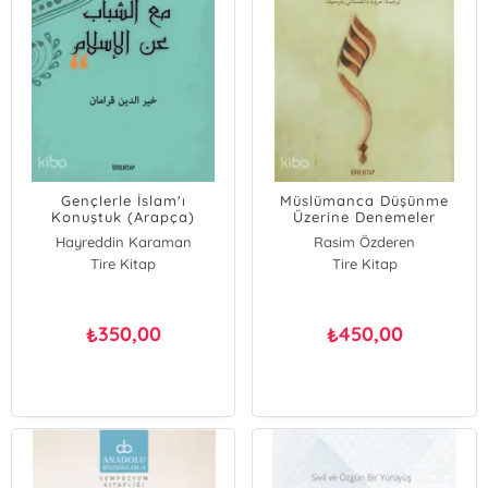
Gençlerle İslam'ı
Müslümanca Düşünme
Konuştuk (Arapça)
Üzerine Denemeler
(Arapça)
Hayreddin Karaman
Rasim Özderen
Tire Kitap
Tire Kitap
350,00
450,00
₺
₺