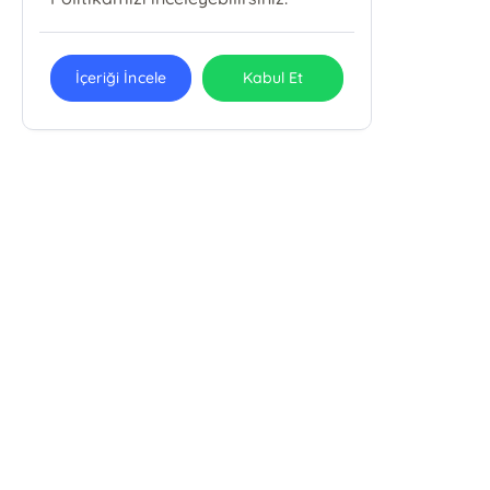
İçeriği İncele
Kabul Et
TİRE BASIN YAYIN EĞİTİM VE ORG. SAN. TİC.
LTD. ŞTİ
Akşemsettin Mahallesi, Halıcılar Caddesi, No: 72/A Fatih/
İstanbul