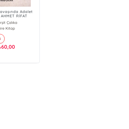
Savaşında Adalet
 AHMET RİFAT
’NIN ANILARI
rşit Çalıka
ire Kitap
i
60,00
₺