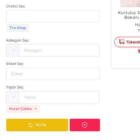
Üretici Seç
Kurtuluş 
Bakanı
ÇALIKA
Hu
Tire Kitap
T
Kategori Seç
Tükend
Etiket Seç
Yazar Seç
Hurşit Çalıka
Yenile