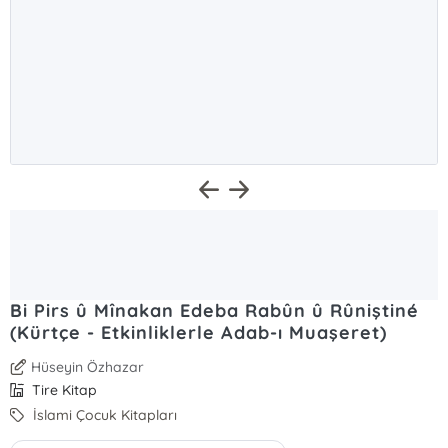
Bi Pirs û Mînakan Edeba Rabûn û Rûniştiné
(Kürtçe - Etkinliklerle Adab-ı Muaşeret)
Hüseyin Özhazar
Tire Kitap
İslami Çocuk Kitapları