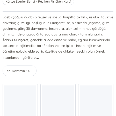
Kürtçe Eserler Serisi ~ Rêzikên Pirtûkên Kurdî
Edeb (çoğulu âdâb) bireysel ve sosyal hayatta akıllılık, usluluk, tavır ve
davranış güzelliği, hoşluğudur. Muaşeret ise, bir arada yaşama, güzel
geçinme, görgülü davranma; insanlara, akl-ı selimin hoş gördüğü,
dinimizin de onayladığı tarzda davranma olarak tanımlanabilir.
Âdab-ı Muaşeret, genelde ailede anne ve baba, eğitim kurumlarında
ise, seçkin eğitimciler tarafından verilen iyi bir insani eğitim ve
öğretim yoluyla elde edilir; özellikle de ahlaken seçkin olan örnek
...
insanlardan görülere
Devamını Oku