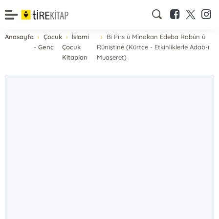
Anasayfa
Çocuk
İslami
Bi Pirs û Mînakan Edeba Rabûn û
- Genç
Çocuk
Rûniştiné (Kürtçe - Etkinliklerle Adab-ı
Kitapları
Muaşeret)