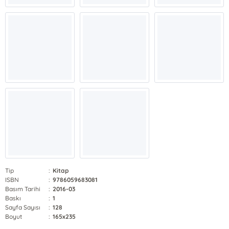
Tip
:
Kitap
ISBN
:
9786059683081
Basım Tarihi
:
2016-03
Baskı
:
1
Sayfa Sayısı
:
128
Boyut
:
165x235