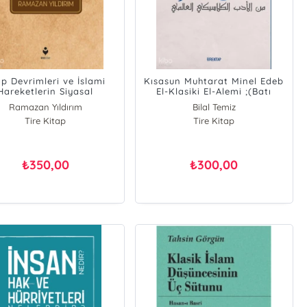
p Devrimleri ve İslami
Kısasun Muhtarat Minel Edeb
Hareketlerin Siyasal
El-Klasiki El-Alemi ;(Batı
Dönüşümü
Klasiklerinden Seçme
Ramazan Yıldırım
Bilal Temiz
Hikâyeler)
Tire Kitap
Tire Kitap
350,00
300,00
₺
₺