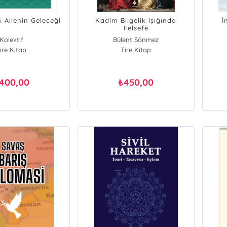
 Ailenin Geleceği
Kadim Bilgelik Işığında
İ
Felsefe
Kolektif
Bülent Sönmez
ire Kitap
Tire Kitap
400,00
450,00
₺