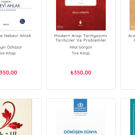
le Nebevî Ahlak
Modern Arap Tarihyazımı
Ara
Tarihçiler Ve Problemler
yin Özhazar
Hilal Görgün
ire Kitap
Tire Kitap
350,00
350,00
₺