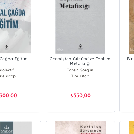
l Çağda Eğitim
Geçmişten Günümüze Toplum
Bi
Metafiziği
Kolektif
Tahsin Görgün
ire Kitap
Tire Kitap
300,00
350,00
₺