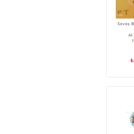
Savaş B
Ali
T
₺