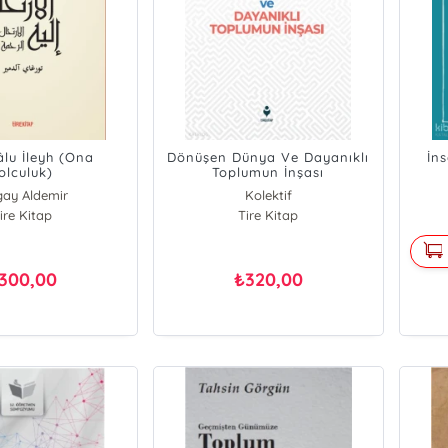
hâlu İleyh (Ona
Dönüşen Dünya Ve Dayanıklı
İn
olculuk)
Toplumun İnşası
gay Aldemir
Kolektif
ire Kitap
Tire Kitap
300,00
320,00
₺