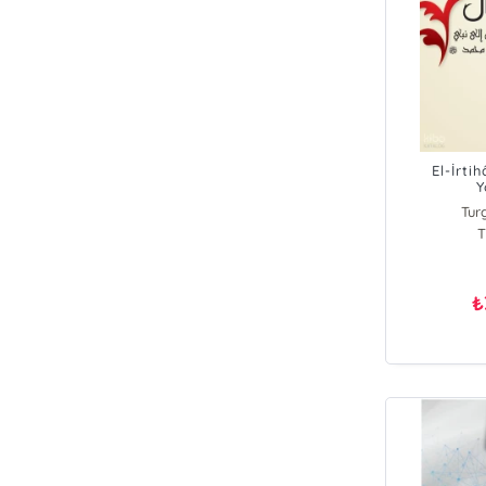
El-İrti
Y
Tur
T
₺