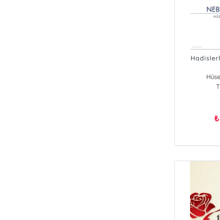
Hadisler
Hüse
T
₺