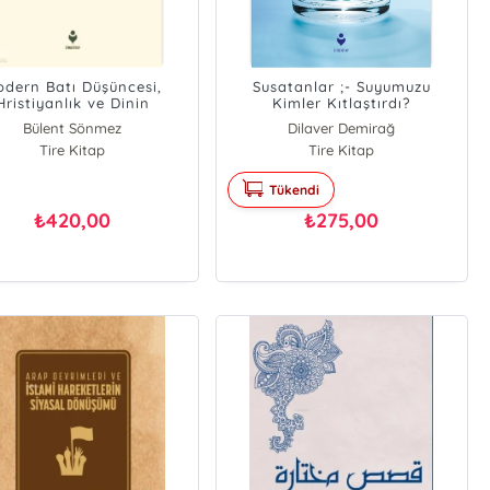
dern Batı Düşüncesi,
Susatanlar ;- Suyumuzu
Hristiyanlık ve Dinin
Kimler Kıtlaştırdı?
keni;Kutsalın Kökeni
Bülent Sönmez
Dilaver Demirağ
Üzerine Bir İnceleme
Tire Kitap
Tire Kitap
Tükendi
420,00
275,00
₺
₺