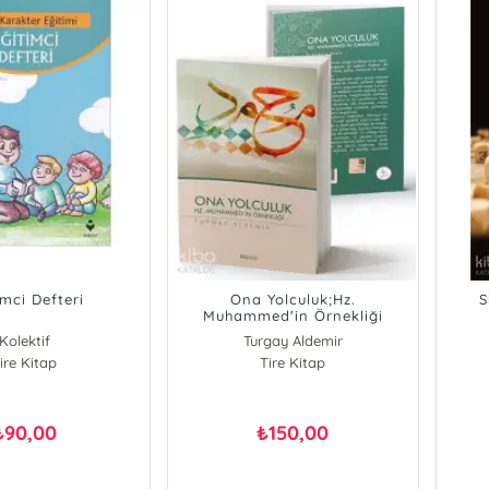
imci Defteri
Ona Yolculuk;Hz.
S
Muhammed'in Örnekliği
Kolektif
Turgay Aldemir
ire Kitap
Tire Kitap
90,00
150,00
₺
₺