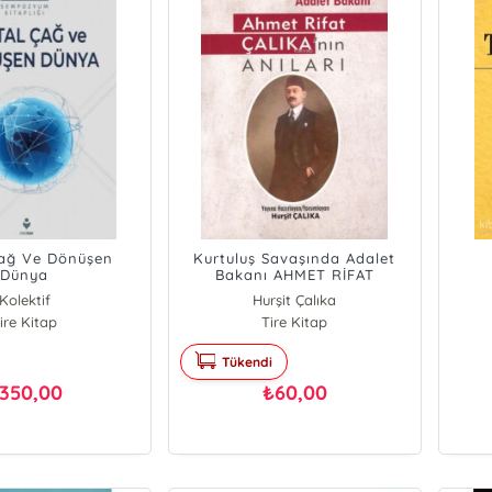
 Çağ Ve Dönüşen
Kurtuluş Savaşında Adalet
Dünya
Bakanı AHMET RİFAT
ÇALIKA’NIN ANILARI
Kolektif
Hurşit Çalıka
ire Kitap
Tire Kitap
Tükendi
350,00
60,00
₺