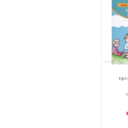
Eğit
T