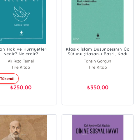
san Hak ve Hürriyetleri
Klasik İslam Düşüncesinin Üç
Nedir? Nelerdir?
Sütunu ;Hasan-ı Basri, Kadı
Abdülcebbar, İbn Haldun
Ali Rıza Temel
Tahsin Görgün
Tire Kitap
Tire Kitap
Tükendi
250,00
350,00
₺
₺