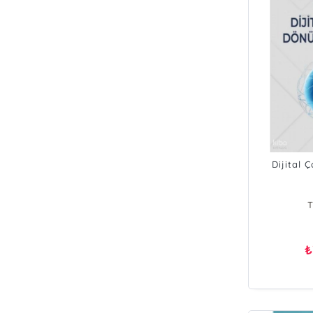
Dijital
T
₺