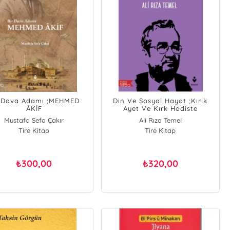
r Dava Adamı ;MEHMED
Din Ve Sosyal Hayat ;Kırık
ÂKİF
Ayet Ve Kırk Hadiste
Mustafa Sefa Çakır
Ali Rıza Temel
Tire Kitap
Tire Kitap
300,00
320,00
₺
₺