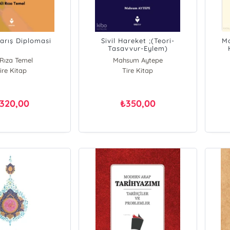
arış Diplomasi
Sivil Hareket ;(Teori-
Mo
Tasavvur-Eylem)
Kö
 Rıza Temel
Mahsum Aytepe
ire Kitap
Tire Kitap
320,00
350,00
₺