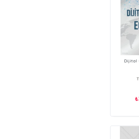
Dijita
T
₺