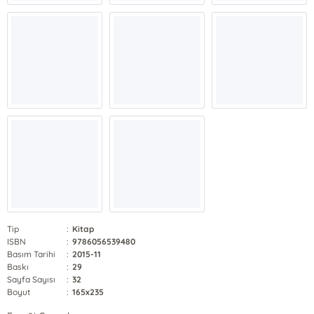
Tip
:
Kitap
ISBN
:
9786056539480
Basım Tarihi
:
2015-11
Baskı
:
29
Sayfa Sayısı
:
32
Boyut
:
165x235