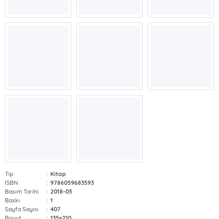
Tip
:
Kitap
ISBN
:
9786059683593
Basım Tarihi
:
2018-03
Baskı
:
1
Sayfa Sayısı
:
407
Boyut
:
135x210