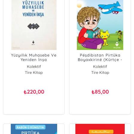
Yüzyıllık Muhasebe Ve
Péşdibistan Pirtûka
Yeniden İnşa
Boyaxkiriné (Kürtçe -
Anaokulu Boyama Kitabı)
Kolektif
Kolektif
Tire Kitap
Tire Kitap
220,00
85,00
₺
₺