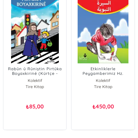
Rabûn û Rûniştin Pirtûka
Etkinliklerle
Boyaxkiriné (Kürtçe -
Peygamberimiz Hz.
Görgü Kuralları Boyama
Muhammed (s.a.v)'in
Kolektif
Kolektif
Kitabı)
Hayatı (Arapça)
Tire Kitap
Tire Kitap
85,00
450,00
₺
₺